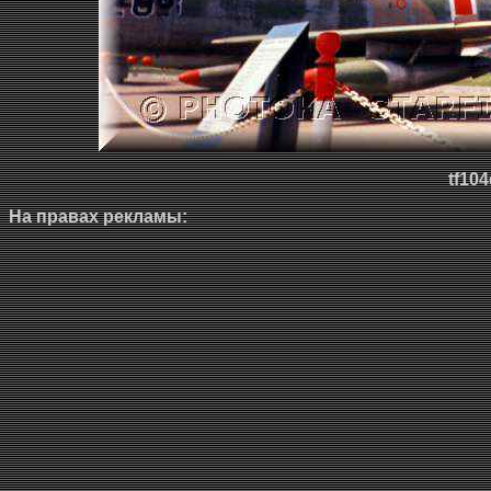
tf104
На правах рекламы: