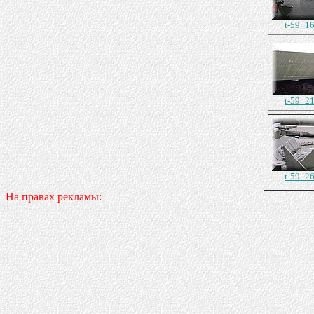
t-59_16
t-59_21
t-59_26
На правах рекламы: