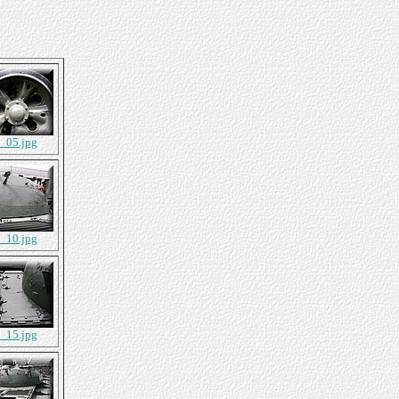
9_05.jpg
9_10.jpg
9_15.jpg