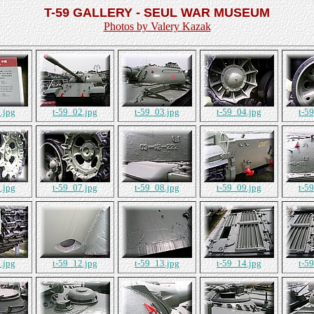
T-59 GALLERY - SEUL WAR MUSEUM
Photos by Valery Kazak
.jpg
t-59_02.jpg
t-59_03.jpg
t-59_04.jpg
t-5
.jpg
t-59_07.jpg
t-59_08.jpg
t-59_09.jpg
t-5
.jpg
t-59_12.jpg
t-59_13.jpg
t-59_14.jpg
t-5