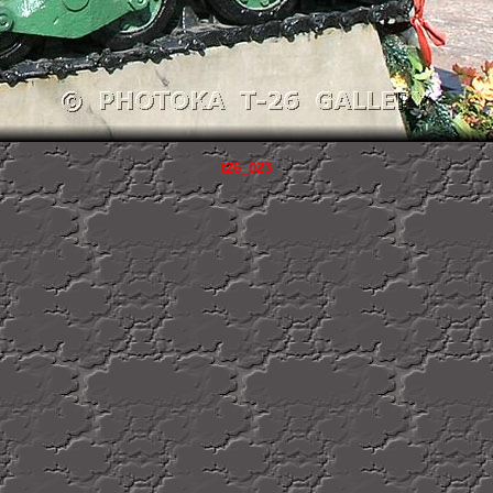
t26_023