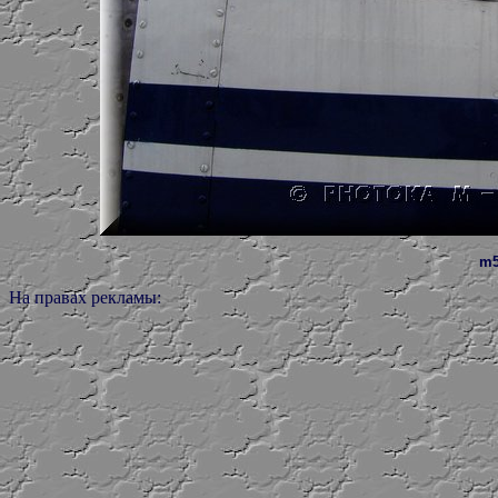
m5
На правах рекламы: