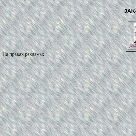
JAK
jak
На правах рекламы: