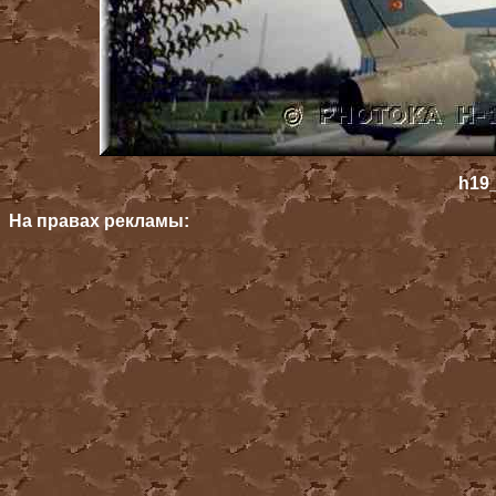
h19_
На правах рекламы: