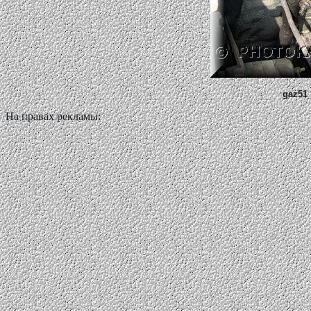
gaz51_
На правах рекламы: