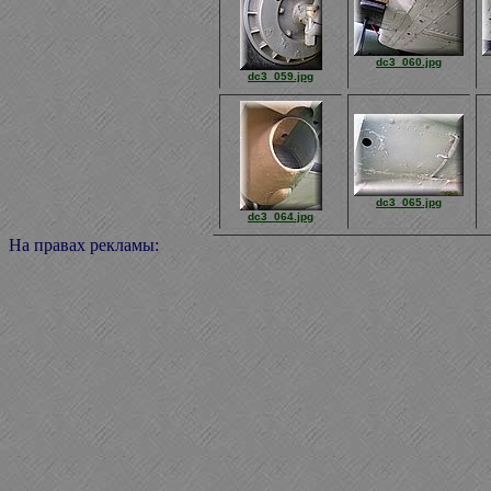
dc3_060.jpg
dc3_059.jpg
dc3_065.jpg
dc3_064.jpg
На правах рекламы: