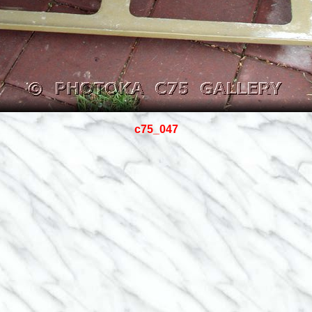
c75_047