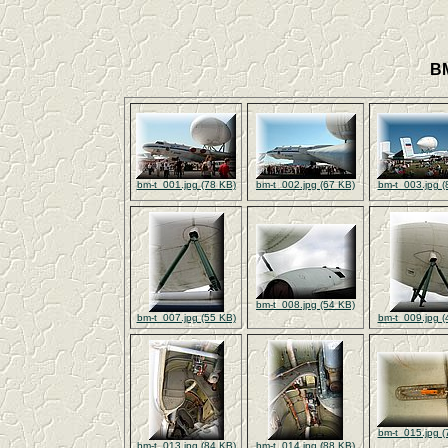
B
bm-t_001.jpg (78 KB)
bm-t_002.jpg (67 KB)
bm-t_003.jpg (
bm-t_008.jpg (54 KB)
bm-t_007.jpg (55 KB)
bm-t_009.jpg (
bm-t_015.jpg (
bm-t_013.jpg (84 KB)
bm-t_014.jpg (88 KB)