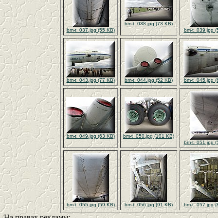
bm-t_038.jpg (73 KB)
bm-t_037.jpg (55 KB)
bm-t_039.jpg (
bm-t_043.jpg (77 KB)
bm-t_044.jpg (52 KB)
bm-t_045.jpg (
bm-t_049.jpg (63 KB)
bm-t_050.jpg (101 KB)
bm-t_051.jpg (
bm-t_055.jpg (59 KB)
bm-t_056.jpg (91 KB)
bm-t_057.jpg (
На правах рекламы: